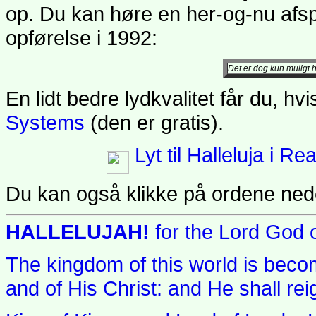
op. Du kan høre en her-og-nu afs
opførelse i 1992:
Det er dog kun muligt 
En lidt bedre lydkvalitet får du, hv
Systems
(den er gratis).
Lyt til Halleluja i Re
Du kan også klikke på ordene nede
HALLELUJAH!
for the Lord God 
The kingdom of this world is beco
and of His Christ:
and He shall rei