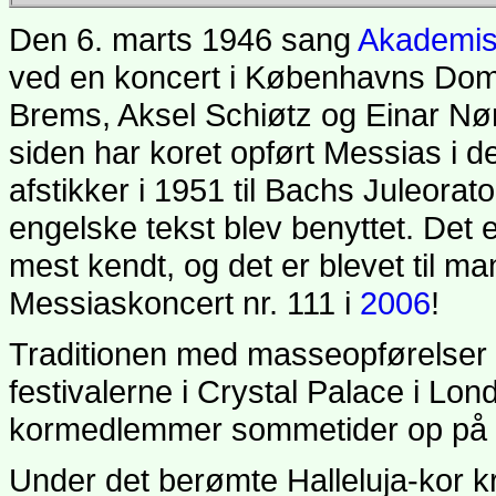
Den 6. marts 1946 sang
Akademis
ved en koncert i Københavns Domki
Brems, Aksel Schiøtz og Einar Nør
siden har koret opført Messias i 
afstikker i 1951 til Bachs Juleorato
engelske tekst blev benyttet. Det e
mest kendt, og det er blevet til man
Messiaskoncert nr. 111 i
2006
!
Traditionen med masseopførelser 
festivalerne i Crystal Palace i Lon
kormedlemmer sommetider op på 
Under det berømte Halleluja-kor kræ