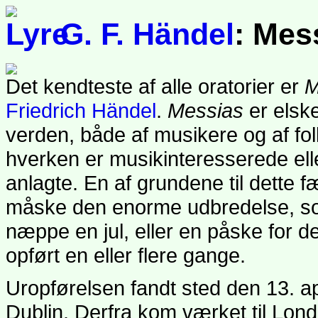
G. F. Händel
: Mes
Det kendteste af alle oratorier er
M
Friedrich Händel
.
Messias
er elsk
verden, både af musikere og af folk
hverken er musikinteresserede elle
anlagte. En af grundene til dette
måske den enorme udbredelse, som
næppe en jul, eller en påske for 
opført en eller flere gange.
Uropførelsen fandt sted den 13. ap
Dublin. Derfra kom værket til Lond