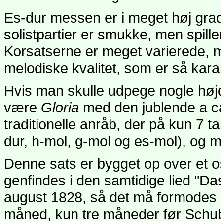
Es-dur messen er i meget høj gra
solistpartier er smukke, men spill
Korsatserne er meget varierede, m
melodiske kvalitet, som er så karak
Hvis man skulle udpege nogle høj
være
Gloria
med den jublende a ca
traditionelle anråb, der på kun 7 t
dur, h-mol, g-mol og es-mol), og m
Denne sats er bygget op over et o
genfindes i den samtidige lied "D
august 1828, så det må formodes 
måned, kun tre måneder før Schu